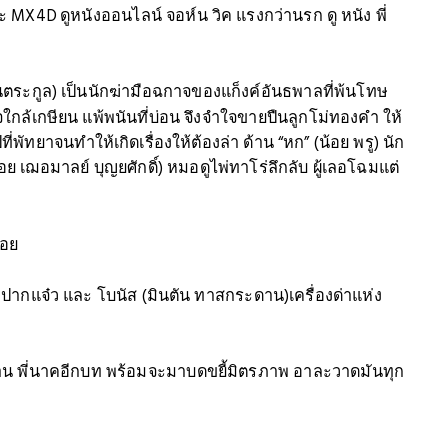
MX4D ดูหนังออนไลน์ จอห์น วิค แรงกว่านรก ดู หนัง พี่
ุ ตันตระกูล) เป็นนักฆ่ามือฉกาจของแก็งค์อันธพาลที่พ้นโทษ
ใกล้เกษียน แพ้พนันที่บ่อน จึงจำใจขายปืนลูกโม่ทองคำ ให้
พัทยาจนทำให้เกิดเรื่องให้ต้องล่า ด้าน “หก” (น้อย พรู) นัก
 เฌอมาลย์ บุญยศักดิ์) หมอดูไพ่ทาโร่ลึกลับ ผู้เลอโฉมแต่
คอย
ัวปากแจ๋ว และ โบนัส (มินตัน ทาสกระดาน)เครื่องด่าแห่ง
าน พี่นาคอีกบท พร้อมจะมาบดขยี้มิตรภาพ อาละวาดมันทุก