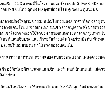
่อนอเมริกา 22 มีนาคมนี้ในโรงภาพยนตร์ระบบปกติ, IMAX, 4DX และ 
กย์ไทย ซับไทย ดูหนัง HD ดูซีรีย์ออนไลน์ ดู Netflix ดูหนังฟรี.
วท่ามกลางเมืองใหญ่ริมชายฝั่ง ที่เต็มไปด้วยแสงสี “ทศ” (ก๊อต จิราย
ารล้างแค้น โดยมี “จ่าชัย” (เอก ธเนศ วรากุลนุเคราะห์) นายตำรวจ
ับซ้อนเข้าใจยาก หลอกใช้จ่าชัยมาช่วยขนส่งทองคำจากกรุงเทพฯ ไปที่
ทษที่แสนเจ็บปวด และเฝ้ารอวันล้างแค้น โดยร่วมมือกับ “จี” (พลอย
ระสบในสมัยวัยรุ่น ทำให้ชีวิตของจีปลี่ยนไป
นาค4” สุดกว่าทุกตำนานความสยอง กับตัวอย่างแรกที่แฟนๆต่างรอ
ต้า อธิวัตน์) อดีตเณรเทพแกดเจ็ต แพรรี่ (นนท์ อินทนนท์) แม่คร
ยังไงก่อน
ักแค่ไหนถึงอยากให้ตายตกไปตามกัน? นี่คือจุดเริ่มต้นของตําน