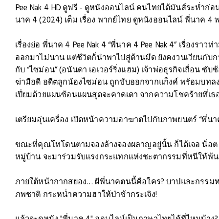
Pee Nak 4 HD ดูฟรี - ดูหนังออนไลน์ คนไทยได้มันส์ระห่ำก
นาค 4 (2024) เต็ม เรื่อง พากย์ไทย ดูหนังออนไลน์ พี่นาค 4 พา
เรื่องย่อ พี่นาค 4 Pee Nak 4 “พี่นาค 4 Pee Nak 4” เรื่องรา
ออกมาไม่นาน แต่ชีวิตก็นำพาไปสู่ด้านมืด ยังคงวนเวียนกับก
กับ “ไซม่อน” (อนันดา เอเวอร์ริ่งแฮม) เจ้าพ่อธุรกิจเถื่อน ซ
ฆ่ามือดี อดีตลูกน้องไซม่อน ถูกขับออกจากแก็งค์ พร้อมบทลงโ
เปี่ยมด้วยแผนซ้อนแผนสุดจะคาดเดา จากความโชคร้ายที่เธอป
เตรียมอุ่นเครื่อง เปิดหน้าความอาฆาตไปกับภาพยนตร์ “พี่
ขณะที่คุณโทโดนตามจองล้างจองผลาญอยู่นั้น ก็ได้เจอ น็อต (
หมู่บ้าน จะมาร่วมรับแรงกระแทกแห่งชะตากรรมที่หนีให้พ้น
ภายใต้หน้ากากสยอง… ผีพี่นาคตนนี้คือใคร? บาปและกรรมหน
ภพชาติ กระหน่ำความฮาให้ป่าช้ากระเจิง!