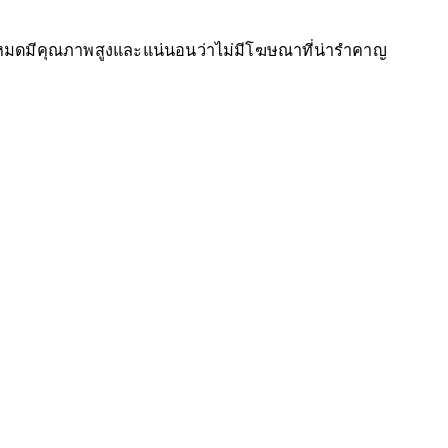
้งหมดมีคุณภาพสูงและแน่นอนว่าไม่มีโฆษณาที่น่ารำคาญ